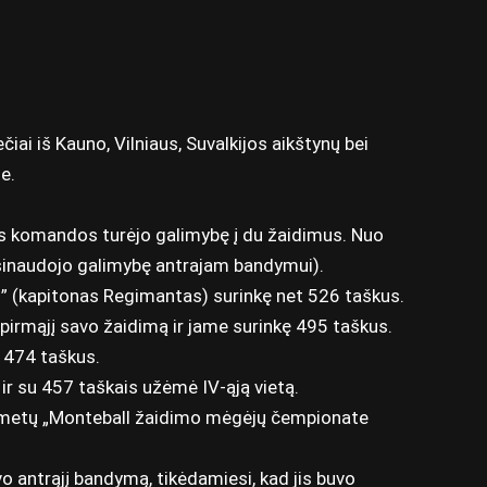
iai iš Kauno, Vilniaus, Suvalkijos aikštynų bei
e.
os komandos turėjo galimybę į du žaidimus. Nuo
asinaudojo galimybę antrajam bandymui).
i” (kapitonas Regimantas) surinkę net 526 taškus.
pirmąjį savo žaidimą ir jame surinkę 495 taškus.
ę 474 taškus.
ir su 457 taškais užėmė IV-ąją vietą.
šių metų „Monteball žaidimo mėgėjų čempionate
o antrąjį bandymą, tikėdamiesi, kad jis buvo