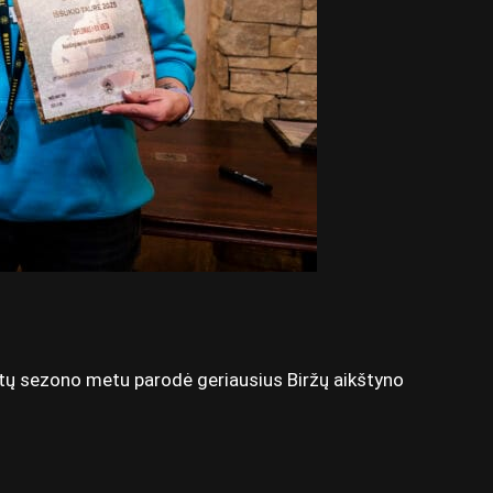
etų sezono metu parodė geriausius Biržų aikštyno