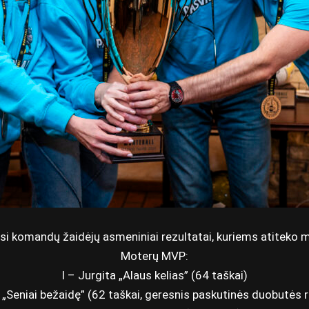
si komandų žaidėjų asmeniniai rezultatai, kuriems atiteko mo
Moterų MVP:
I – Jurgita „Alaus kelias” (64 taškai)
 „Seniai bežaidę” (62 taškai, geresnis paskutinės duobutės 