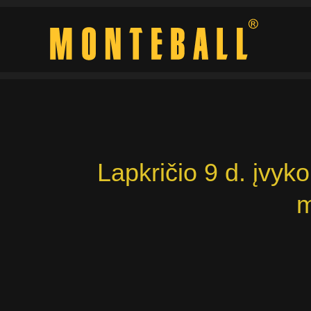
Pereiti
prie
turinio
Lapkričio 9 d. įvyk
m