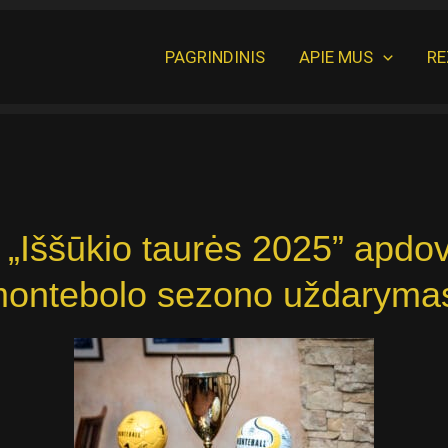
PAGRINDINIS
APIE MUS
RE
o „Iššūkio taurės 2025” apdova
ontebolo sezono uždaryma