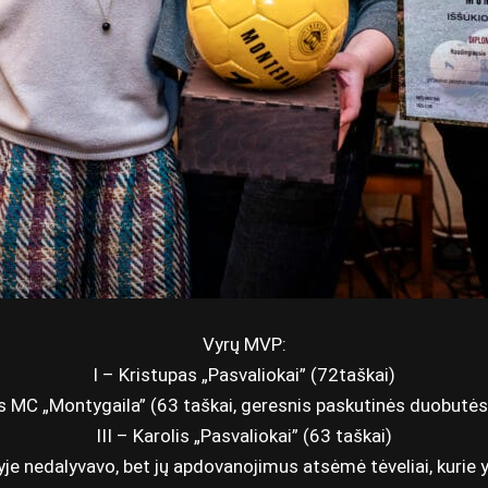
Vyrų MVP:
I – Kristupas „Pasvaliokai” (72taškai)
as MC „Montygaila” (63 taškai, geresnis paskutinės duobutės
III – Karolis „Pasvaliokai” (63 taškai)
nyje nedalyvavo, bet jų apdovanojimus atsėmė tėveliai, kurie 