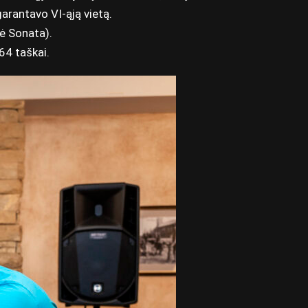
arantavo VI-ąją vietą.
ė Sonata).
64 taškai.