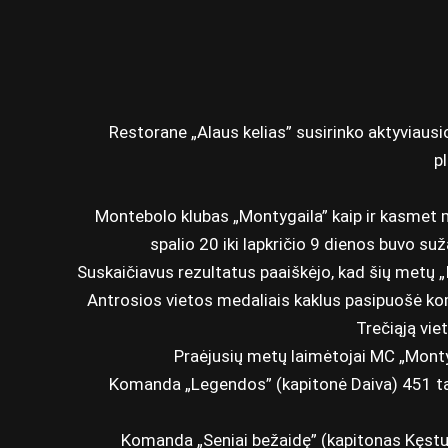
Restorane „Alaus kelias” susirinko aktyviausio
p
Montebolo klubas „Montygaila” kaip ir kasmet 
spalio 20 iki lapkričio 9 dienos buvo 
Suskaičiavus rezultatus paaiškėjo, kad šių metų 
Antrosios vietos medaliais kaklus pasipuošė kom
Trečiąją vie
Praėjusių metų laimėtojai MC „Montyg
Komanda „Legendos” (kapitonė Daiva) 451 tašk
Komanda „Seniai bežaidę” (kapitonas Kęstuti