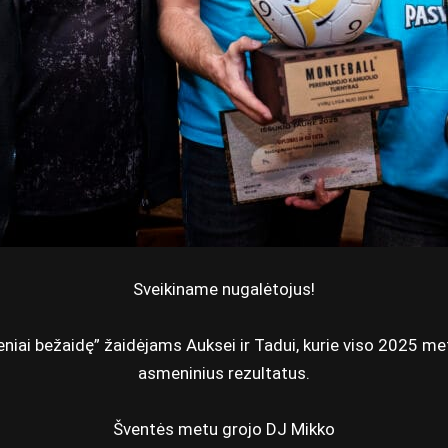
Sveikiname nugalėtojus!
niai bežaidę” žaidėjams Auksei ir Tadui, kurie viso 2025 m
asmeninius rezultatus.
Šventės metu grojo
DJ Mikko