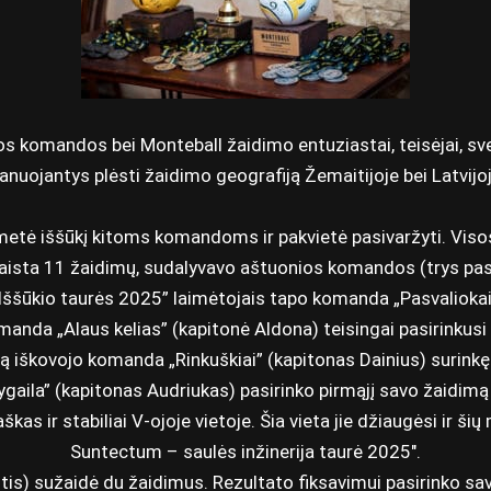
s komandos bei Monteball žaidimo entuziastai, teisėjai, sveč
lanuojantys plėsti žaidimo geografiją Žemaitijoje bei Latvijoj
metė iššūkį kitoms komandoms ir pakvietė pasivaržyti. Vis
sužaista 11 žaidimų, sudalyvavo aštuonios komandos (trys p
„Iššūkio taurės 2025” laimėtojais tapo komanda „Pasvalioka
anda „Alaus kelias” (kapitonė Aldona) teisingai pasirinkusi 
tą iškovojo komanda „Rinkuškiai” (kapitonas Dainius) surink
aila” (kapitonas Audriukas) pasirinko pirmąjį savo žaidimą 
as ir stabiliai V-ojoje vietoje. Šia vieta jie džiaugėsi ir 
Suntectum – saulės inžinerija
taurė 2025″.
s) sužaidė du žaidimus. Rezultato fiksavimui pasirinko sav