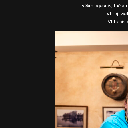
sėkmingesnis, tačiau…
VII-oji v
VIII-asis