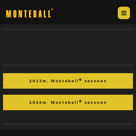
Pereiti
Mai
®
MONTEBALL
prie
Men
ĮVYKĘ ČEMPIONATAI
turinio
®
2023m. Monteball
sezonas
®
2024m. Monteball
sezonas