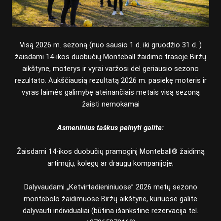
Visą 2026 m. sezoną (nuo sausio 1 d. iki gruodžio 31 d. )
žaisdami 14-ikos duobučių Monteball žaidimo trasoje Biržų
aikštyne, moterys ir vyrai varžosi dėl geriausio sezono
rezultato. Aukščiausią rezultatą 2026 m. pasiekę moteris ir
vyras laimės galimybę ateinančiais metais visą sezoną
žaisti nemokamai
Asmeninius taškus pelnyti galite:
Žaisdami 14-ikos duobučių pramoginį Monteball® žaidimą
artimųjų, kolegų ar draugų kompanijoje;
Dalyvaudami „Ketvirtadieniniuose” 2026 metų sezono
montebolo žaidimuose Biržų aikštyne, kuriuose galite
dalyvauti individualiai (būtina išankstinė rezervacija tel.