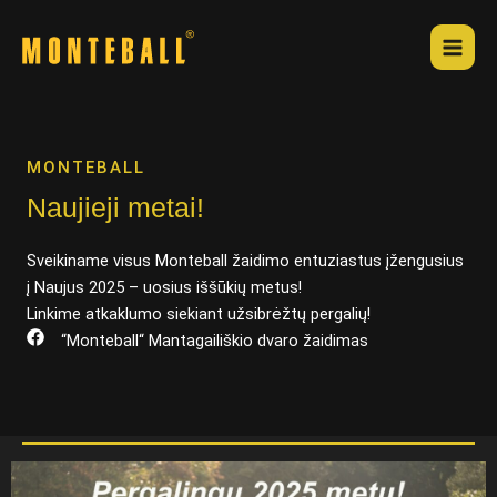
Pereiti
Mai
prie
Men
turinio
MONTEBALL
Naujieji metai!
Sveikiname visus Monteball žaidimo entuziastus įžengusius
į Naujus 2025 – uosius iššūkių metus!
Linkime atkaklumo siekiant užsibrėžtų pergalių!
“Monteball“ Mantagailiškio dvaro žaidimas